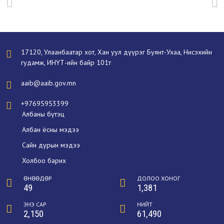
17120, Улаанбаатар хот, Хан уул дүүрэг Буянт-Ухаа, Нисэхийн
гудамж, ИНҮТ-ийн байр 101т
aaib@aaib.gov.mn
+97695953399
Албаны бүтэц
Албан ёсны мэдээ
Сайн дурын мэдээ
Холбоо барих
ӨНӨӨДӨР
ДОЛОО ХОНОГ
49
1,381
ЭНЭ САР
НИЙТ
2,150
61,490