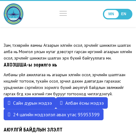
MN
EN
Зам, тээврийн яамны Агаарын хөлгийн осол, зөрчлийг шинжлэн шалгах
алба нь Монгол улсын нутаг дэвсгэрт гарсан иргэний агаарын хөлгийн
осол, зөрчлийг шинжлэн шалгах эрх бүхий байгууллага мөн.
АХОЗШША-ы зорилго нь
Албаны үйл ажиллагаа нь агаарын хөлгийн осол, зөрчлийн шалтгаан
нөхцлийг тогтоож, тухайн осол, зөрчил дахин давтагдан гарахаас
урьдчилан сэргийлэх зорилго бүхий аюулгүй байдлын зөвлөмжийг
гаргах бөгөөд хэн нэгний гэм бурууг тогтооход чиглэгдэхгүй.
Сайн дурын мэдээ
Албан ёсны мэдээ
24 цагийн мэдээлэл авах утас 95953399
АЮУЛГҮЙ БАЙДЛЫН ҮЗҮҮЛЭЛТ