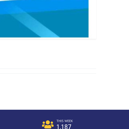
THIS WEEK
1,187