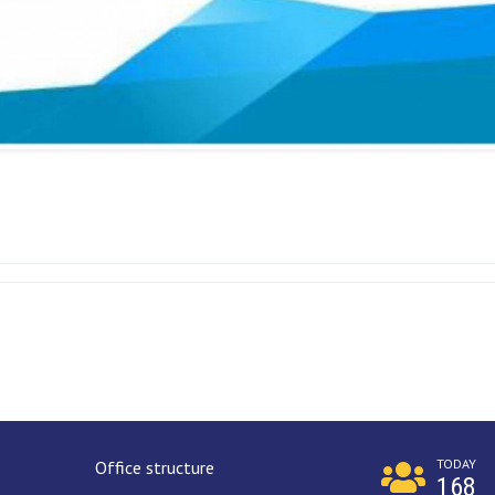
TODAY
Office structure
168