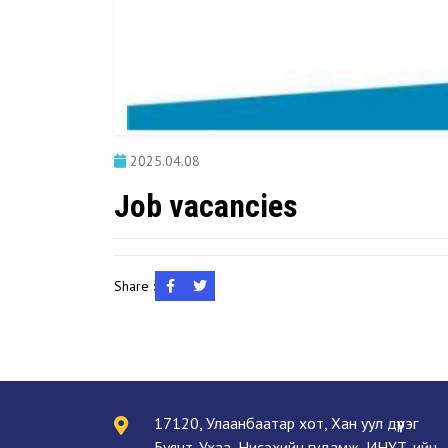
2025.04.08
Job vacancies
Share :
17120, Улаанбаатар хот, Хан уул дүүрэг
Буянт-Ухаа, Нисэхийн гудамж, ИНҮТ-ийн