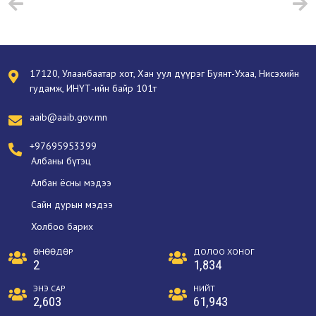
17120, Улаанбаатар хот, Хан уул дүүрэг Буянт-Ухаа, Нисэхийн
гудамж, ИНҮТ-ийн байр 101т
aaib@aaib.gov.mn
+97695953399
Албаны бүтэц
Албан ёсны мэдээ
Сайн дурын мэдээ
Холбоо барих
ӨНӨӨДӨР
ДОЛОО ХОНОГ
2
1,834
ЭНЭ САР
НИЙТ
2,603
61,943