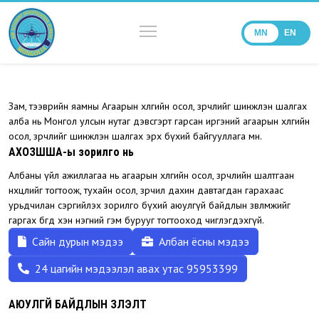
MN
EN
Зам, тээврийн яамны Агаарын хөлгийн осол, зөрчлийг шинжлэн шалгах
алба нь Монгол улсын нутаг дэвсгэрт гарсан иргэний агаарын хөлгийн
осол, зөрчлийг шинжлэн шалгах эрх бүхий байгууллага мөн.
АХОЗШША-ы зорилго нь
Албаны үйл ажиллагаа нь агаарын хөлгийн осол, зөрчлийн шалтгаан
нөхцлийг тогтоож, тухайн осол, зөрчил дахин давтагдан гарахаас
урьдчилан сэргийлэх зорилго бүхий аюулгүй байдлын зөвлөмжийг
гаргах бөгөөд хэн нэгний гэм бурууг тогтооход чиглэгдэхгүй.
Сайн дурын мэдээ
Албан ёсны мэдээ
24 цагийн мэдээлэл авах утас 95953399
АЮУЛГҮЙ БАЙДЛЫН ҮЗҮҮЛЭЛТ