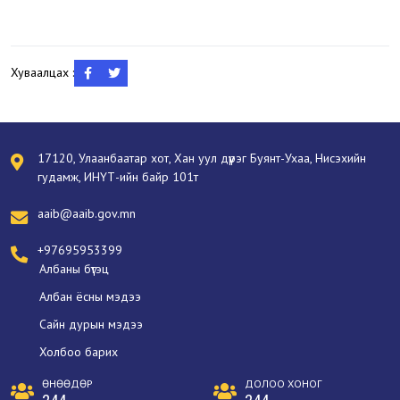
Хуваалцах :
17120, Улаанбаатар хот, Хан уул дүүрэг Буянт-Ухаа, Нисэхийн
гудамж, ИНҮТ-ийн байр 101т
aaib@aaib.gov.mn
+97695953399
Албаны бүтэц
Албан ёсны мэдээ
Сайн дурын мэдээ
Холбоо барих
ӨНӨӨДӨР
ДОЛОО ХОНОГ