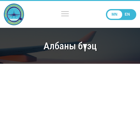
MN
EN
Албаны бүтэц