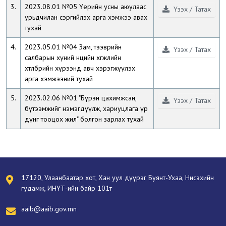
3.
2023.08.01 №05 Үерийн усны аюулаас
Үзэх / Татах
урьдчилан сэргийлэх арга хэмжээ авах
тухай
4.
2023.05.01 №04 Зам, тээврийн
Үзэх / Татах
салбарын хүний нөөцийн хөгжлийн
хөтөлбөрийн хүрээнд авч хэрэгжүүлэх
арга хэмжээний тухай
5.
2023.02.06 №01 "Бүрэн цахимжсан,
Үзэх / Татах
бүтээмжийг нэмэгдүүлж, хариуцлага үр
дүнг тооцох жил" болгон зарлах тухай
17120, Улаанбаатар хот, Хан уул дүүрэг Буянт-Ухаа, Нисэхийн
гудамж, ИНҮТ-ийн байр 101т
aaib@aaib.gov.mn