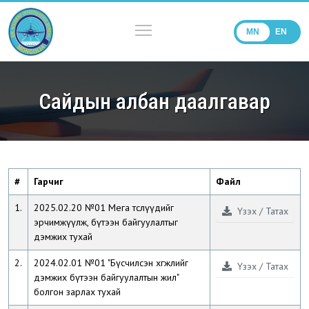
MN
EN
Сайдын албан даалгавар
#
Гарчиг
Файл
1.
2025.02.20 №01 Мега төслүүдийг
Үзэх / Татах
эрчимжүүлж, бүтээн байгуулалтыг
дэмжих тухай
2.
2024.02.01 №01 "Бүсчилсэн хөгжлийг
Үзэх / Татах
дэмжих бүтээн байгуулалтын жил"
болгон зарлах тухай