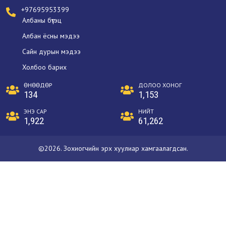
+97695953399
Албаны бүтэц
Албан ёсны мэдээ
Сайн дурын мэдээ
Холбоо барих
ӨНӨӨДӨР
ДОЛОО ХОНОГ
134
1,153
ЭНЭ САР
НИЙТ
1,922
61,262
©2026. Зохиогчийн эрх хуулиар хамгаалагдсан.