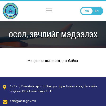
MN
EN
ОСОЛ, ЗӨРЧЛИЙГ МЭДЭЭЛЭХ
Мэдээлэл шинэчлэгдэж байна.
17120, Улаанбаатар хот, Хан уул дүүрэг Буянт-Ухаа, Нисэхийн
гудамж, ИНҮТ-ийн байр 101т
aaib@aaib.gov.mn