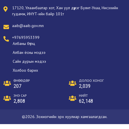
17120, Улаанбаатар хот, Хан уул дүүрэг Буянт-Ухаа, Нисэхийн
гудамж, ИНҮТ-ийн байр 101т
aaib@aaib.gov.mn
+97695953399
Албаны бүтэц
Албан ёсны мэдээ
Сайн дурын мэдээ
Холбоо барих
ӨНӨӨДӨР
ДОЛОО ХОНОГ
207
2,039
ЭНЭ САР
НИЙТ
2,808
62,148
©2026. Зохиогчийн эрх хуулиар хамгаалагдсан.