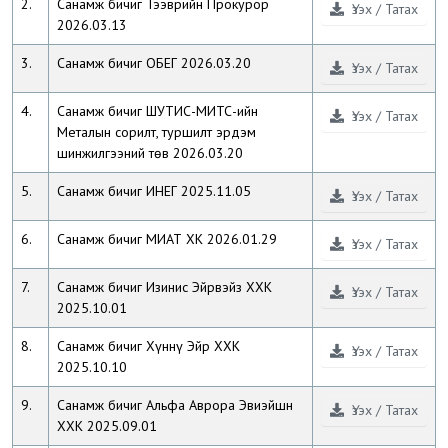
2.
Санамж бичиг Тээврийн Прокурор
Үзэх / Татах
2026.03.13
3.
Санамж бичиг ОБЕГ 2026.03.20
Үзэх / Татах
4.
Санамж бичиг ШУТИС-МИТС-ийн
Үзэх / Татах
Металын сорилт, туршилт эрдэм
шинжилгээний төв 2026.03.20
5.
Санамж бичиг ИНЕГ 2025.11.05
Үзэх / Татах
6.
Санамж бичиг МИАТ ХК 2026.01.29
Үзэх / Татах
7.
Санамж бичиг Изинис Эйрвэйз ХХК
Үзэх / Татах
2025.10.01
8.
Санамж бичиг Хүннү Эйр ХХК
Үзэх / Татах
2025.10.10
9.
Санамж бичиг Альфа Аврора Эвиэйшн
Үзэх / Татах
ХХК 2025.09.01