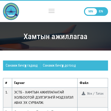
MN
EN
Хамтын ажиллагаа
Санамж бичгүүд гадаад
Санамж бичгүүд дотоод
#
Гарчиг
Файл
1.
ЭСТБ - ХАМТЫН АЖИЛЛАГААТАЙ
Үзэх / Татах
ХОЛБООТОЙ ДЭЛГЭРЭНГҮЙ МЭДЭЭЛЭЛ
АВАХ ЭХ СУРВАЛЖ: