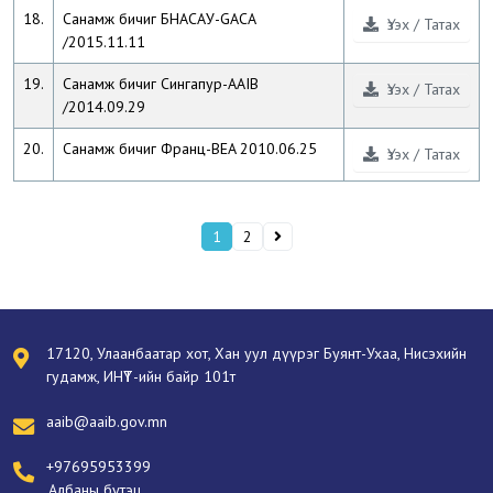
18.
Санамж бичиг БНAСAУ-GACA
Үзэх / Татах
/2015.11.11
19.
Санамж бичиг Сингапур-АAIB
Үзэх / Татах
/2014.09.29
20.
Санамж бичиг Франц-BEA 2010.06.25
Үзэх / Татах
1
2
17120, Улаанбаатар хот, Хан уул дүүрэг Буянт-Ухаа, Нисэхийн
гудамж, ИНҮТ-ийн байр 101т
aaib@aaib.gov.mn
+97695953399
Албаны бүтэц