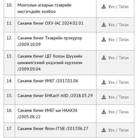
10.
Монголын агаарын тээврийн
Үзэх / Татах
нисгэгчдийн холбоо
11.
Санамж бичиг ОХУ-IAC 2024.02.01
Үзэх / Татах
12.
Санамж бичиг Тээврийн прокурор
Үзэх / Татах
/2009.10.09
13.
Санамж бичиг ЦЕГ болон Шүүхийн
Үзэх / Татах
шинжилгээний үндэсний хүрээлэн
/2009.09.04
14.
Санамж бичиг ИНЕГ /2017.01.06
Үзэх / Татах
15.
Санамж бичиг БНКазУ-AIID /2018.03.29
Үзэх / Татах
16.
Санамж бичиг ИНЕГ-ын НААХЗА
Үзэх / Татах
/2005.08.22
17.
Санамж бичиг Япон-JTSB /2017.06.27
Үзэх / Татах