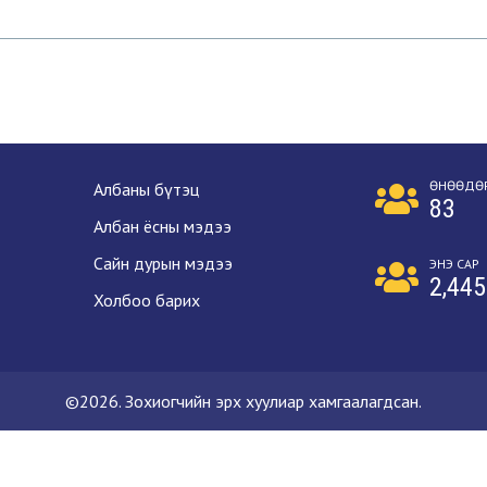
ӨНӨӨДӨ
Албаны бүтэц
83
Албан ёсны мэдээ
Сайн дурын мэдээ
ЭНЭ САР
2,445
Холбоо барих
©2026. Зохиогчийн эрх хуулиар хамгаалагдсан.