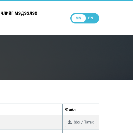
РЧЛИЙГ МЭДЭЭЛЭХ
MN
EN
Файл
Үзэх / Татах