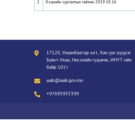
2.
Хээрийн сургалтын тайлан 2019.10.16
17120, Улаанбаатар хот, Хан уул дүүрэг
Буянт-Ухаа, Нисэхийн гудамж, ИНҮТ-ийн
байр 101т
aaib@aaib.gov.mn
+97695953399