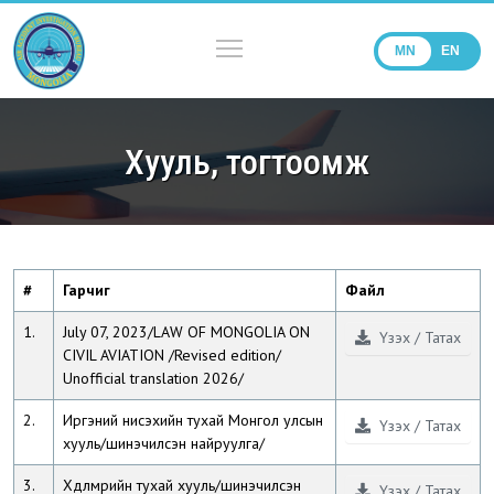
MN
EN
Хууль, тогтоомж
#
Гарчиг
Файл
1.
July 07, 2023/LAW OF MONGOLIA ON
Үзэх / Татах
CIVIL AVIATION /Revised edition/
Unofficial translation 2026/
2.
Иргэний нисэхийн тухай Монгол улсын
Үзэх / Татах
хууль/шинэчилсэн найруулга/
3.
Хөдөлмөрийн тухай хууль/шинэчилсэн
Үзэх / Татах