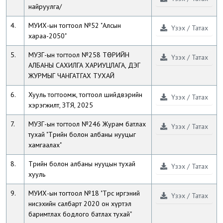
найруулга/
4.
МУИХ-ын тогтоол №52 "Алсын
Үзэх / Татах
хараа-2050"
5.
МУЗГ-ын тогтоол №258 ТӨРИЙН
Үзэх / Татах
АЛБАНЫ САХИЛГА ХАРИУЦЛАГА, ДЭГ
ЖУРМЫГ ЧАНГАТГАХ ТУХАЙ
6.
Хууль тогтоомж, тогтоол шийдвэрийн
Үзэх / Татах
хэрэгжилт, ЗТЯ, 2025
7.
МУЗГ-ын тогтоол №246 Журам батлах
Үзэх / Татах
тухай "Төрийн болон албаны нууцыг
хамгаалах"
8.
Төрийн болон албаны нууцын тухай
Үзэх / Татах
хууль
9.
МУИХ-ын тогтоол №18 "Төрөөс иргэний
Үзэх / Татах
нисэхийн салбарт 2020 он хүртэл
баримтлах бодлого батлах тухай"