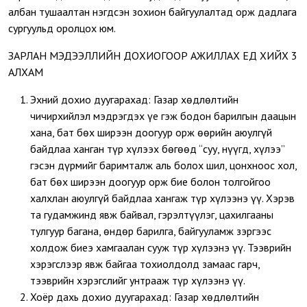
албан тушаалтан нэгдсэн зохион байгуулалтад орж дадлага
сургуульд оролцох юм.
ЗАРЛАН МЭДЭЭЛЛИЙН ДОХИОГООР АЖИЛЛАХ ҮЕД ХИЙХ 3
АЛХАМ
Эхний дохио дуугарахад: Газар хөдлөлтийн
чичирхийлэл мэдрэгдэх үе гэж бодон барилгын даацын
хана, бат бөх ширээн доогуур орж өөрийн аюулгүй
байдлаа ханган түр хүлээх бөгөөд “суу, нүүгд, хүлээ”
гэсэн дүрмийг баримталж аль болох шил, цонхноос хол,
бат бөх ширээн доогуур орж бие болон толгойгоо
халхлан аюулгүй байдлаа хангаж түр хүлээнэ үү. Хэрэв
та гудамжинд явж байвал, гэрэлтүүлэг, цахилгааны
тулгуур багана, өндөр барилга, байгууламж зэргээс
холдож биеэ хамгаалан сууж түр хүлээнэ үү. Тээврийн
хэрэгслээр явж байгаа тохиолдолд замаас гарч,
тээврийн хэрэгслийг унтрааж түр хүлээнэ үү.
Хоёр дахь дохио дуугарахад: Газар хөдлөлтийн