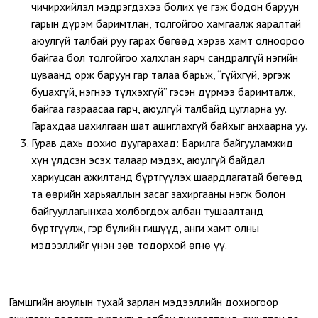
чичирхийлэл мэдрэгдэхээ болих үе гэж бодон баруун
гарын дүрэм баримтлан, толгойгоо хамгаалж яаралтай
аюулгүй талбай руу гарах бөгөөд хэрэв хамт олноороо
байгаа бол толгойгоо халхлан яарч сандралгүй нэгийн
цуваанд орж баруун гар талаа барьж, “гүйхгүй, эргэж
буцахгүй, нэгнээ түлхэхгүй” гэсэн дүрмээ баримталж,
байгаа газраасаа гарч, аюулгүй талбайд цугларна уу.
Гарахдаа цахилгаан шат ашиглахгүй байхыг анхаарна уу.
Гурав дахь дохио дуугарахад: Барилга байгууламжид
хүн үлдсэн эсэх талаар мэдэх, аюулгүй байдал
хариуцсан ажилтанд бүртгүүлэх шаардлагатай бөгөөд
та өөрийн харьяаллын засаг захиргааны нэгж болон
байгууллагынхаа холбогдох албан тушаалтанд
бүртгүүлж, гэр бүлийн гишүүд, анги хамт олны
мэдээллийг үнэн зөв тодорхой өгнө үү.
Гамшгийн аюулын тухай зарлан мэдээллийн дохиогоор