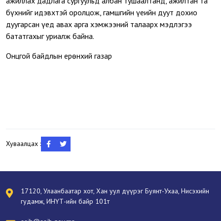
ажиллах дадлага сургуульд албан тушаалтанд, ажилтан та
бүхнийг идэвхтэй оролцож, гамшгийн үеийн дуут дохио
дуугарсан үед авах арга хэмжээний талаарх мэдлэгээ
бататгахыг уриалж байна.
Онцгой байдлын ерөнхий газар
Хуваалцах :
17120, Улаанбаатар хот, Хан уул дүүрэг Буянт-Ухаа, Нисэхийн
гудамж, ИНҮТ-ийн байр 101т