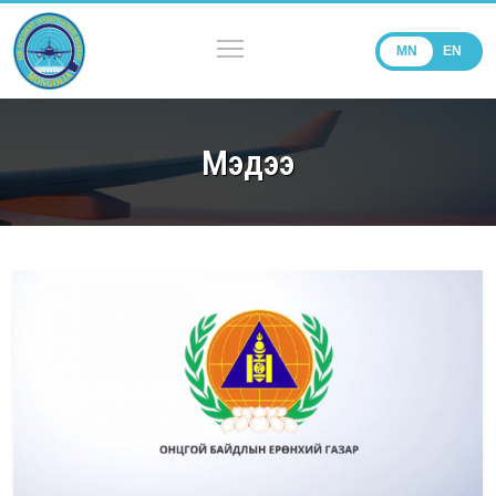
MN
EN
Мэдээ