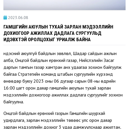
2023.06.08
ГАМШГИЙН АЮУЛЫН ТУХАЙ ЗАРЛАН МЭДЭЭЛЛИЙН
ДОХИОГООР АЖИЛЛАХ ДАДЛАГА СУРГУУЛЬД
ИДЭВХТЭЙ ОРОЛЦОХЫГ УРИАЛЖ БАЙНА
Үндэсний аюулгүй байдлын зөвлөл, Шадар сайдын ажлын
алба, Онцгой байдлын ерөнхий газар, Нийслэлийн Засаг
даргын тамгын газар хамтран анх удаагаа зохион байгуулж
байгаа Стратегийн команд штабын сургуулийн хүрээнд
өнөөдөр буюу 2023 оны 06 дугаар сарын 08-ны өдрийн
16:00 цагт орон даяар гамшгийн аюулын тухай зарлан
мэдээллийн дохиогоор ажиллах дадлага сургуулийг зохион
байгуулна.
Онцгой байдлын ерөнхий газрын Гамшгийн шуурхай
удирдлага, зарлан мэдээллийн төвөөс улс орон даяар
зарлан мэдээллийн дохиог 3 удаа дамжуулснаар ажилтан,