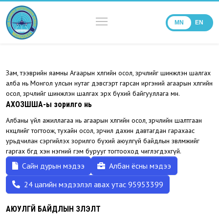
MN
EN
Зам, тээврийн яамны Агаарын хөлгийн осол, зөрчлийг шинжлэн шалгах
алба нь Монгол улсын нутаг дэвсгэрт гарсан иргэний агаарын хөлгийн
осол, зөрчлийг шинжлэн шалгах эрх бүхий байгууллага мөн.
АХОЗШША-ы зорилго нь
Албаны үйл ажиллагаа нь агаарын хөлгийн осол, зөрчлийн шалтгаан
нөхцлийг тогтоож, тухайн осол, зөрчил дахин давтагдан гарахаас
урьдчилан сэргийлэх зорилго бүхий аюулгүй байдлын зөвлөмжийг
гаргах бөгөөд хэн нэгний гэм бурууг тогтооход чиглэгдэхгүй.
Сайн дурын мэдээ
Албан ёсны мэдээ
24 цагийн мэдээлэл авах утас 95953399
АЮУЛГҮЙ БАЙДЛЫН ҮЗҮҮЛЭЛТ