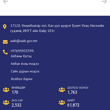
17120, Улаанбаатар хот, Хан уул дүүрэг Буянт-Ухаа, Нисэхийн
гудамж, ИНҮТ-ийн байр 101т
aaib@aaib.gov.mn
+97695953399
Албаны бүтэц
Албан ёсны мэдээ
Сайн дурын мэдээ
Холбоо барих
ӨНӨӨДӨР
ДОЛОО ХОНОГ
170
1,763
ЭНЭ САР
НИЙТ
2,532
61,872