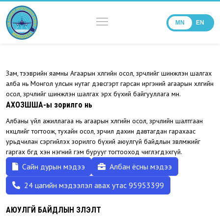
MN
EN
Зам, тээврийн яамны Агаарын хөлгийн осол, зөрчлийг шинжлэн шалгах
алба нь Монгол улсын нутаг дэвсгэрт гарсан иргэний агаарын хөлгийн
осол, зөрчлийг шинжлэн шалгах эрх бүхий байгууллага мөн.
АХОЗШША-ы зорилго нь
Албаны үйл ажиллагаа нь агаарын хөлгийн осол, зөрчлийн шалтгаан
нөхцлийг тогтоож, тухайн осол, зөрчил дахин давтагдан гарахаас
урьдчилан сэргийлэх зорилго бүхий аюулгүй байдлын зөвлөмжийг
гаргах бөгөөд хэн нэгний гэм бурууг тогтооход чиглэгдэхгүй.
Сайн дурын мэдээ
Албан ёсны мэдээ
24 цагийн мэдээлэл авах утас 95953399
АЮУЛГҮЙ БАЙДЛЫН ҮЗҮҮЛЭЛТ